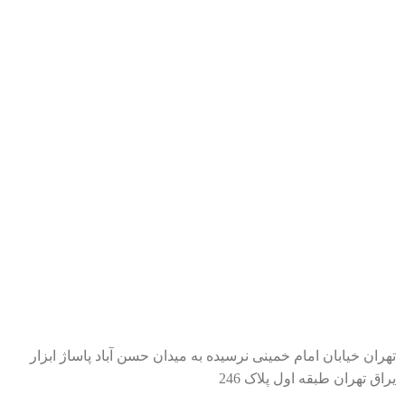
محصولات
مقالات
درباره ما
تماس با ما
دسته بندی محصولات
سیلندرهای صنعتی
رگلاتور و مانومتر
دستگاه جوش
ابزار شارژی
تجهیزات و لوازم جانبی
اطلاعات تماس
تهران خیابان امام خمینی نرسیده به میدان حسن آباد پاساژ ابزار
یراق تهران طبقه اول پلاک 246