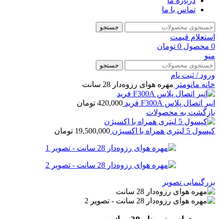
درباره ما
تماس با ما
جستجو
استعلام قیمت
0
محصول
0
تومان
منو
جستجو
ورود / ثبت نام
خانه
مانومتر
مهره هوای رزوه‌دار 28 سانت
انبر اتصال پلاس F300A فرید
420,000
تومان
بازگشت به محصولات
کپسول 5 لیتری همراه با اکسیژن
19,500,000
تومان
بزرگنمایی تصویر