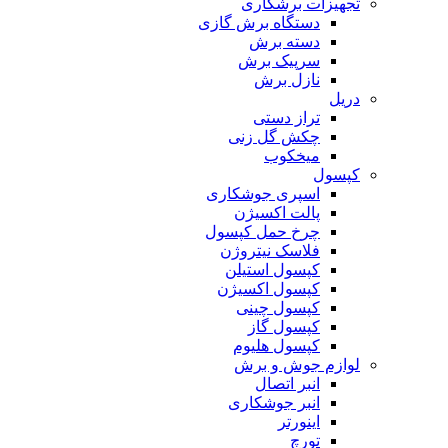
تجهیزات برشکاری
دستگاه برش گازی
دسته برش
سرپیک برش
نازل برش
دریل
تراز دستی
چکش گل زنی
میخکوب
کپسول
اسپری جوشکاری
پالت اکسیژن
چرخ حمل کپسول
فلاسک نیتروژن
کپسول استیلن
کپسول اکسیژن
کپسول چینی
کپسول گاز
کپسول هلیوم
لوازم جوش و برش
انبر اتصال
انبر جوشکاری
اینورتر
تورچ