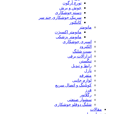
تورچ آرگون
جوش و برش
دسته جوشکاری
سرپیک جوشکاری چند سر
کانکتور
مانومتر
مانومتر اکسیژن
مانومتر پزشکی
اسپری جوشکاری
الکترود
بست شلنگ
ابزارآلات برقی
تنگستن
رابط و تبدیل
نازل
متفرقه
لوازم جانبی
کوپلینگ و اتصال سریع
فرز
رگلاتور
سشوار صنعتی
شلنگ دوقلو جوشکاری
مقالات