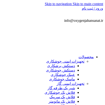
Skip to navigation
Skip to main content
ورود / ثبت نام
info@oxygenjahansanat.ir
021-66778899
محصولات
تجهیزات ایمنی جوشکاری
دستکش برشکاری
دستکش جوشکاری
عینک جوشکاری
ماسک جوشکاری
تجهیزات ایمنی گاز
شیر یک طرفه گاز
فلاش بک جوشکاری
فلاش بک سرپیک
فلاش بک مانومتر