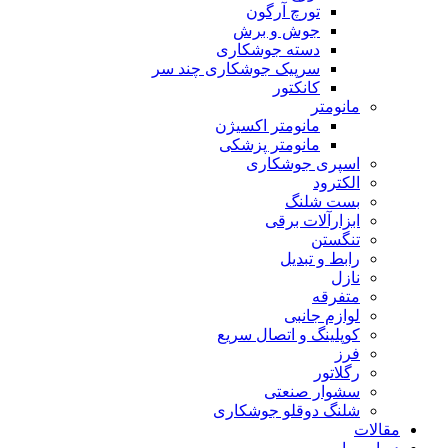
تورچ آرگون
جوش و برش
دسته جوشکاری
سرپیک جوشکاری چند سر
کانکتور
مانومتر
مانومتر اکسیژن
مانومتر پزشکی
اسپری جوشکاری
الکترود
بست شلنگ
ابزارآلات برقی
تنگستن
رابط و تبدیل
نازل
متفرقه
لوازم جانبی
کوپلینگ و اتصال سریع
فرز
رگلاتور
سشوار صنعتی
شلنگ دوقلو جوشکاری
مقالات