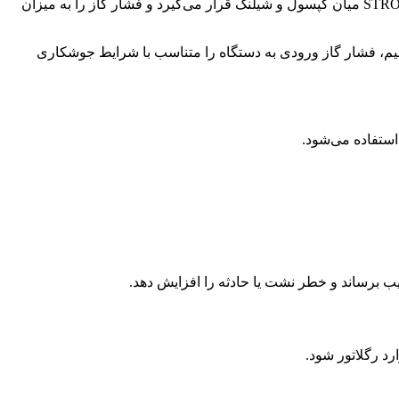
گاز CO2 داخل کپسول تحت فشار نگهداری می‌شود و اتصال مستقیم کپسول به دستگاه جوش ایمن و قابل‌کنترل نیست. مانومتر ژنرال STRONG میان کپسول و شیلنگ قرار می‌گیرد و فشار گاز را به میزان
دو گیج نصب‌شده روی مانومتر، امکان مشاهده وضعیت فشار کپسول و فشار خروجی را فراهم می‌کنند. کاربر می‌تواند با استفاده از پیچ تنظیم، فشار گاز ورودی به دستگاه را متناسب با شرایط جوشکاری
ب برساند و خطر نشت یا حادثه را افزایش دهد.
رد رگلاتور شود.