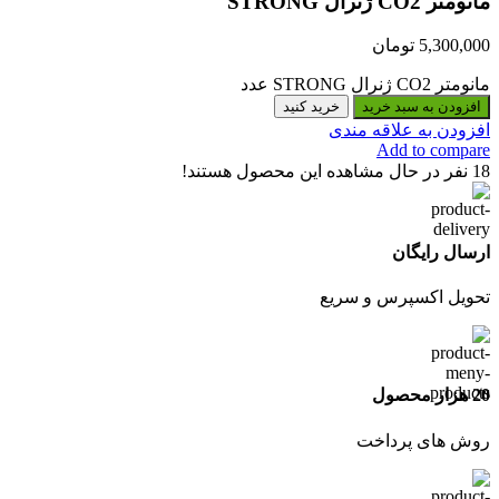
مانومتر CO2 ژنرال STRONG
5,300,000
تومان
مانومتر CO2 ژنرال STRONG عدد
افزودن به سبد خرید
خرید کنید
افزودن به علاقه مندی
Add to compare
18
نفر در حال مشاهده این محصول هستند!
ارسال رایگان
تحویل اکسپرس و سریع
20 هزار محصول
روش های پرداخت