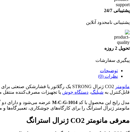
پشتیبانی 24/7
پشتیبانی نامحدود آنلاین
تحویل 2 روزه
پیگیری سفارشات
توضیحات
نظرات (0)
مانومتر
CO2 ژنرال STRONG یک رگلاتور یا فشارشکن صنعتی برای کنترل فشار گاز دی‌اکسیدکربن خروجی از
قابل‌کنترل به
شیلنگ
،
دستگاه جوش
یا تجهیزات مصرف‌کننده منتقل می
مدل رایج این محصول با کد
M-C-G-1014
مانومتر ژنرال استرانگ را برای کارگاه‌های جوشکاری، تعمیرگاه‌ه
معرفی مانومتر CO2 ژنرال استرانگ