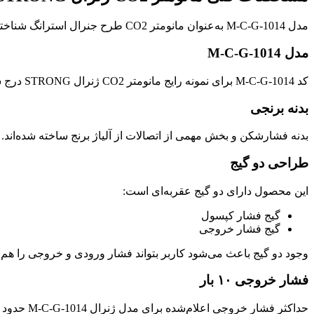
مدل M-C-G-1014 به‌عنوان مانومتر CO2 طرح جنرال استرانگ شناخته می‌شود و برای نصب روی کپسول دی‌اکسیدکربن طراحی شده است.
مدل M-C-G-1014
کد M-C-G-1014 برای نمونه رایج مانومتر CO2 ژنرال STRONG درج شده است. حرف C در کد محصول به کاربری CO2 و حرف G به طراحی جنرال اشاره دارد.
بدنه برنجی
بدنه فشارشکن و بخش مهمی از اتصالات از آلیاژ برنج ساخته شده‌اند
طراحی دو گیج
این محصول دارای دو گیج عقربه‌ای است:
گیج فشار کپسول
گیج فشار خروجی
وجود دو گیج باعث می‌شود کاربر بتواند فشار ورودی و خروجی را هم‌
فشار خروجی ۱۰ بار
حداکثر فشار خروجی اعلام‌شده برای مدل ژنرال M-C-G-1014 حدود ۱۰ بار است. این فشار از طریق پیچ تنظیم روی بدنه کنترل می‌شود.