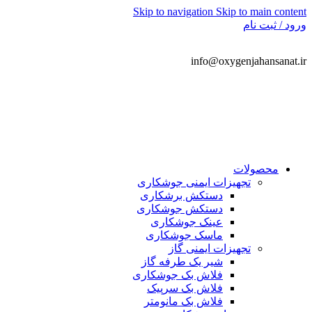
Skip to navigation
Skip to main content
ورود / ثبت نام
info@oxygenjahansanat.ir
021-66778899
محصولات
تجهیزات ایمنی جوشکاری
دستکش برشکاری
دستکش جوشکاری
عینک جوشکاری
ماسک جوشکاری
تجهیزات ایمنی گاز
شیر یک طرفه گاز
فلاش بک جوشکاری
فلاش بک سرپیک
فلاش بک مانومتر