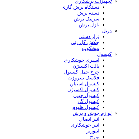
تجهیزات برشکاری
دستگاه برش گازی
دسته برش
سرپیک برش
نازل برش
دریل
تراز دستی
چکش گل زنی
میخکوب
کپسول
اسپری جوشکاری
پالت اکسیژن
چرخ حمل کپسول
فلاسک نیتروژن
کپسول استیلن
کپسول اکسیژن
کپسول چینی
کپسول گاز
کپسول هلیوم
لوازم جوش و برش
انبر اتصال
انبر جوشکاری
اینورتر
تورچ