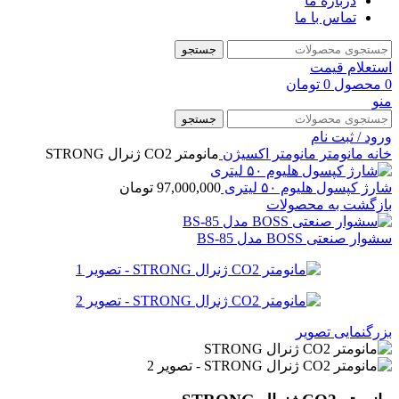
درباره ما
تماس با ما
جستجو
استعلام قیمت
0
محصول
0
تومان
منو
جستجو
ورود / ثبت نام
خانه
مانومتر
مانومتر اکسیژن
مانومتر CO2 ژنرال STRONG
شارژ کپسول هلیوم ۵۰ لیتری
97,000,000
تومان
بازگشت به محصولات
سشوار صنعتی BOSS مدل BS-85
بزرگنمایی تصویر