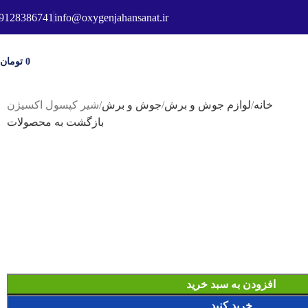
9128386741
info@oxygenjahansanat.ir
استعلام قیمت
0
تومان
خانه
لوازم جوش و برش
جوش و برش
شیر کپسول اکسیژن
بازگشت به محصولات
افزودن به سبد خرید
خرید کنید