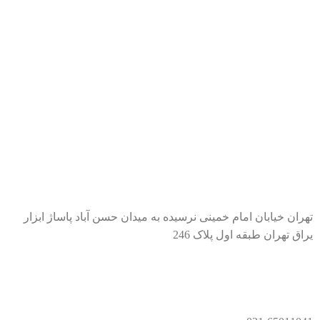
دسته بندی محصولات
سیلندرهای صنعتی
رگلاتور و مانومتر
دستگاه جوش
ابزار شارژی
تجهیزات و لوازم جانبی
اطلاعات تماس
تهران خیابان امام خمینی نرسیده به میدان حسن آباد پاساژ ابزار
یراق تهران طبقه اول پلاک 246