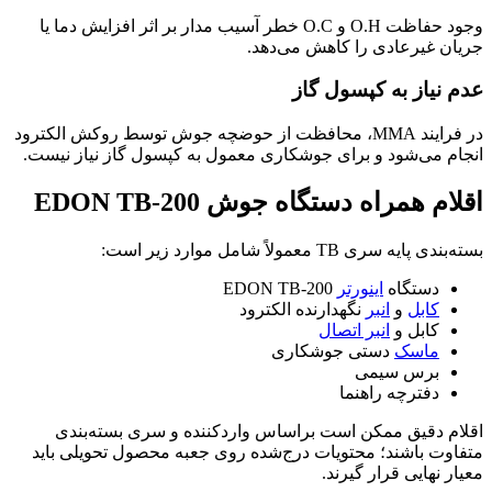
وجود حفاظت O.H و O.C خطر آسیب مدار بر اثر افزایش دما یا
جریان غیرعادی را کاهش می‌دهد.
عدم نیاز به کپسول گاز
در فرایند MMA، محافظت از حوضچه جوش توسط روکش الکترود
انجام می‌شود و برای جوشکاری معمول به کپسول گاز نیاز نیست.
اقلام همراه دستگاه جوش EDON TB-200
بسته‌بندی پایه سری TB معمولاً شامل موارد زیر است:
دستگاه
اینورتر
EDON TB-200
کابل
و
انبر
نگهدارنده الکترود
کابل و
انبر اتصال
ماسک
دستی جوشکاری
برس سیمی
دفترچه راهنما
اقلام دقیق ممکن است براساس واردکننده و سری بسته‌بندی
متفاوت باشند؛ محتویات درج‌شده روی جعبه محصول تحویلی باید
معیار نهایی قرار گیرند.