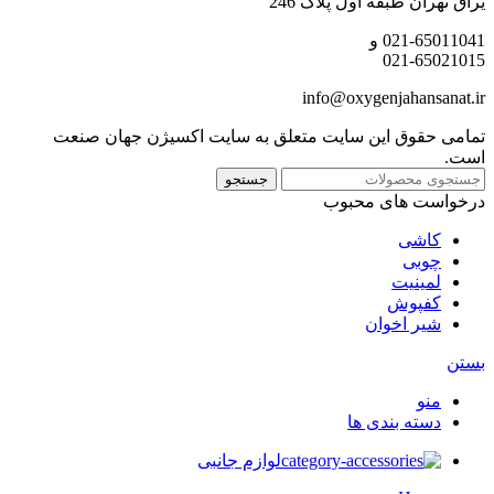
یراق تهران طبقه اول پلاک 246
021-65011041 و
021-65021015
info@oxygenjahansanat.ir
تمامی حقوق این سایت متعلق به سایت اکسیژن جهان صنعت
است.
جستجو
درخواست های محبوب
کاشی
چوبی
لمینیت
کفپوش
شیر اخوان
بستن
منو
دسته بندی ها
لوازم جانبی