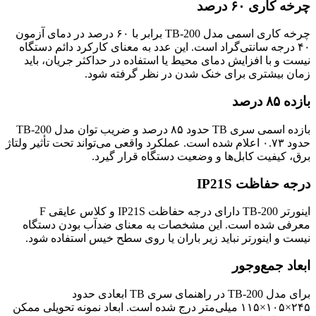
چرخه کاری ۶۰ درصد
چرخه کاری اسمی مدل TB-200 برابر با ۶۰ درصد در دمای آزمون
۴۰ درجه سانتی‌گراد است. این عدد به معنای کارکرد دائم دستگاه
نیست و با افزایش دمای محیط یا استفاده در حداکثر جریان، باید
زمان بیشتری برای خنک شدن در نظر گرفته شود.
بازده ۸۵ درصد
بازده اسمی سری TB حدود ۸۵ درصد و ضریب توان مدل TB-200
حدود ۰.۷۳ اعلام شده است. عملکرد واقعی می‌تواند تحت تأثیر ولتاژ
برق، کیفیت کابل‌ها و وضعیت دستگاه قرار گیرد.
درجه حفاظت IP21S
اینورتر TB-200 دارای درجه حفاظت IP21S و کلاس عایقی F
معرفی شده است. این مشخصات به معنای ضدآب بودن دستگاه
نیست و اینورتر نباید زیر باران یا روی سطح خیس استفاده شود.
ابعاد جمع‌وجور
برای مدل TB-200 در راهنمای سری TB ابعادی حدود
۲۴۵×۱۰۵×۱۱۵ میلی‌متر درج شده است. ابعاد نمونه تحویلی ممکن