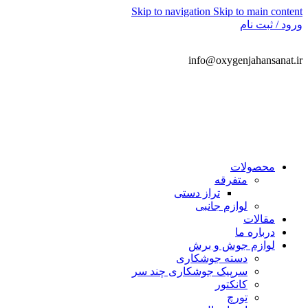
Skip to navigation
Skip to main content
ورود / ثبت نام
info@oxygenjahansanat.ir
09128386741
محصولات
متفرقه
تراز دستی
لوازم جانبی
مقالات
درباره ما
لوازم جوش و برش
دسته جوشکاری
سرپیک جوشکاری چند سر
کانکتور
تورچ