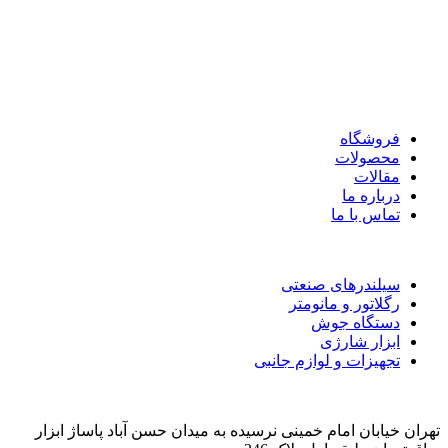
با بیش از 20 سال تجربه در تامین کپسول گازهای صنعتی، تجهیزات
جوش و برش و ابزارآلات صنعتی.
همواره در کنار صنایع کشور هستیم.
دسترسی سریع
فروشگاه
محصولات
مقالات
درباره ما
تماس با ما
دسته بندی محصولات
سیلندرهای صنعتی
رگلاتور و مانومتر
دستگاه جوش
ابزار شارژی
تجهیزات و لوازم جانبی
اطلاعات تماس
تهران خیابان امام خمینی نرسیده به میدان حسن آباد پاساژ ابزار