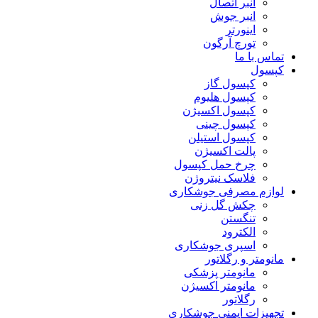
انبر اتصال
انبر جوش
اینورتر
تورچ آرگون
تماس با ما
کپسول
کپسول گاز
کپسول هلیوم
کپسول اکسیژن
کپسول چینی
کپسول استیلن
پالت اکسیژن
چرخ حمل کپسول
فلاسک نیتروژن
لوازم مصرفی جوشکاری
چکش گل زنی
تنگستن
الکترود
اسپری جوشکاری
مانومتر و رگلاتور
مانومتر پزشکی
مانومتر اکسیژن
رگلاتور
تجهیزات ایمنی جوشکاری