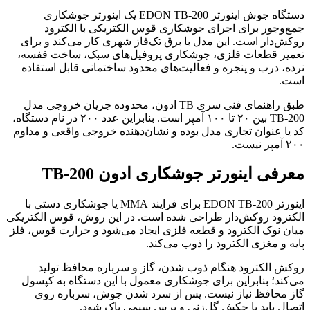
دستگاه جوش اینورتر EDON TB-200 یک اینورتر جوشکاری
جمع‌وجور برای اجرای جوشکاری قوس الکتریکی با الکترود
روکش‌دار است. این مدل با برق تک‌فاز شهری کار می‌کند و برای
تعمیر قطعات فلزی، جوشکاری پروفیل‌های سبک، ساخت قفسه،
نرده، درب و پنجره و فعالیت‌های محدود ساختمانی قابل استفاده
است.
طبق راهنمای فنی سری TB ادون، محدوده جریان خروجی مدل
TB-200 بین ۲۰ تا ۱۰۰ آمپر است. بنابراین عدد ۲۰۰ در نام دستگاه،
کد یا عنوان تجاری مدل بوده و نشان‌دهنده خروجی واقعی و مداوم
۲۰۰ آمپر نیست.
معرفی اینورتر جوشکاری ادون TB-200
اینورتر EDON TB-200 برای فرایند MMA یا جوشکاری دستی با
الکترود روکش‌دار طراحی شده است. در این روش، قوس الکتریکی
میان نوک الکترود و قطعه فلزی ایجاد می‌شود و حرارت قوس، فلز
پایه و مغزی الکترود را ذوب می‌کند.
روکش الکترود هنگام ذوب شدن، گاز و سرباره محافظ تولید
می‌کند؛ بنابراین برای جوشکاری معمول با این دستگاه به کپسول
گاز محافظ نیاز نیست. پس از سرد شدن جوش، سرباره روی
اتصال باید با چکش گل‌زنی و برس سیمی پاک شود.