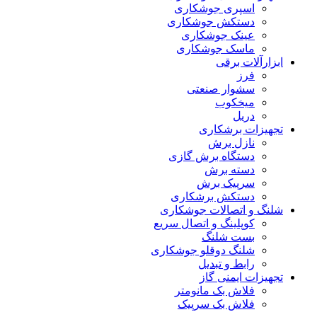
اسپری جوشکاری
دستکش جوشکاری
عینک جوشکاری
ماسک جوشکاری
ابزارآلات برقی
فرز
سشوار صنعتی
میخکوب
دریل
تجهیزات برشکاری
نازل برش
دستگاه برش گازی
دسته برش
سرپیک برش
دستکش برشکاری
شلنگ و اتصالات جوشکاری
کوپلینگ و اتصال سریع
بست شلنگ
شلنگ دوقلو جوشکاری
رابط و تبدیل
تجهیزات ایمنی گاز
فلاش بک مانومتر
فلاش بک سرپیک