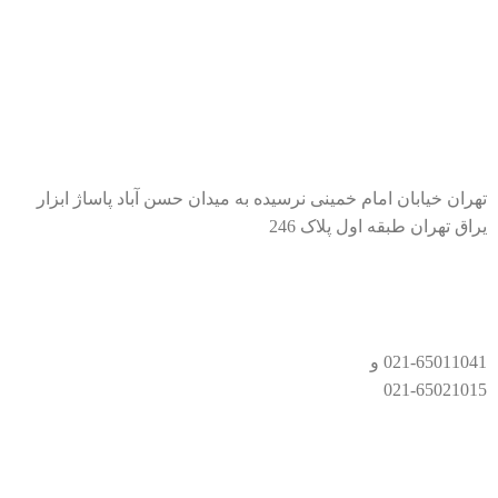
ابزار شارژی
تجهیزات و لوازم جانبی
اطلاعات تماس
تهران خیابان امام خمینی نرسیده به میدان حسن آباد پاساژ ابزار
یراق تهران طبقه اول پلاک 246
021-65011041 و
021-65021015