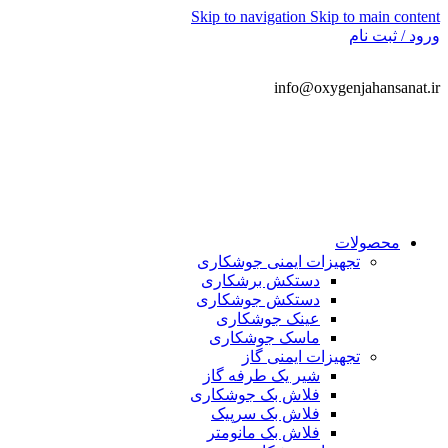
Skip to navigation
Skip to main content
ورود / ثبت نام
info@oxygenjahansanat.ir
021-66778899
محصولات
تجهیزات ایمنی جوشکاری
دستکش برشکاری
دستکش جوشکاری
عینک جوشکاری
ماسک جوشکاری
تجهیزات ایمنی گاز
شیر یک طرفه گاز
فلاش بک جوشکاری
فلاش بک سرپیک
فلاش بک مانومتر