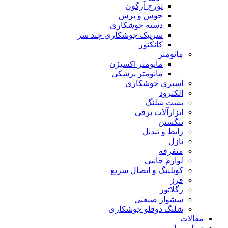
تورچ آرگون
جوش و برش
دسته جوشکاری
سرپیک جوشکاری چند سر
کانکتور
مانومتر
مانومتر اکسیژن
مانومتر پزشکی
اسپری جوشکاری
الکترود
بست شلنگ
ابزارآلات برقی
تنگستن
رابط و تبدیل
نازل
متفرقه
لوازم جانبی
کوپلینگ و اتصال سریع
فرز
رگلاتور
سشوار صنعتی
شلنگ دوقلو جوشکاری
مقالات