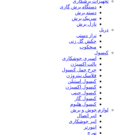
تجهیزات برشکاری
دستگاه برش گازی
دسته برش
سرپیک برش
نازل برش
دریل
تراز دستی
چکش گل زنی
میخکوب
کپسول
اسپری جوشکاری
پالت اکسیژن
چرخ حمل کپسول
فلاسک نیتروژن
کپسول استیلن
کپسول اکسیژن
کپسول چینی
کپسول گاز
کپسول هلیوم
لوازم جوش و برش
انبر اتصال
انبر جوشکاری
اینورتر
تورچ