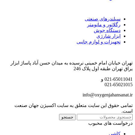
دسته بندی محصولات
سیلندرهای صنعتی
رگلاتور و مانومتر
دستگاه جوش
ابزار شارژی
تجهیزات و لوازم جانبی
اطلاعات تماس
تهران خیابان امام خمینی نرسیده به میدان حسن آباد پاساژ ابزار
یراق تهران طبقه اول پلاک 246
021-65011041 و
021-65021015
info@oxygenjahansanat.ir
تمامی حقوق این سایت متعلق به سایت اکسیژن جهان صنعت
است.
جستجو
درخواست های محبوب
کاشی