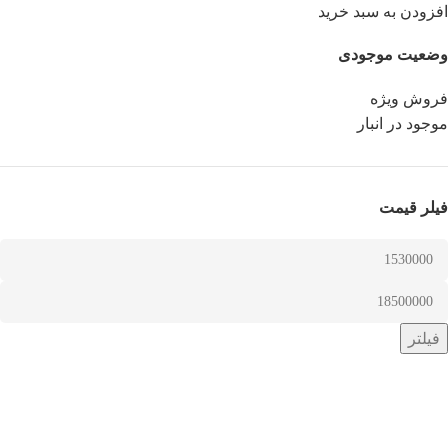
افزودن به سبد خرید
وضعیت موجودی
فروش ویژه
موجود در انبار
فیلر قیمت
فیلتر
درباره اکسیژن جهان صنعت
با بیش از 20 سال تجربه در تامین کپسول گازهای صنعتی، تجهیزات
جوش و برش و ابزارآلات صنعتی.